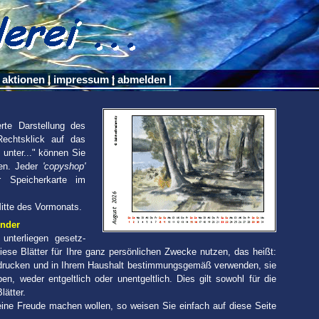
aktionen
|
impressum
|
abmelden
|
rte Darstellung des
echtsklick auf das
 unter..." können Sie
den. Jeder
'copyshop'
 Speicherkarte im
Mitte des Vormonats.
ender
un­ter­lie­gen gesetz­
diese Blätter für Ihre ganz persön­lichen Zwecke nutzen, das heißt:
 drucken und in Ihrem Haushalt bestimmungs­gemäß ver­wenden, sie
n, weder entgeltlich oder unentgelt­lich. Dies gilt sowohl für die
lätter.
ine Freude machen wollen, so weisen Sie einfach auf diese Seite