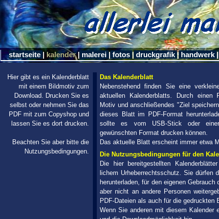
startseite
|
kalender
|
malerei
|
fotos
|
druckgrafik
|
handwerk
|
Hier gibt es ein Kalenderblatt
Das Kalenderblatt
mit einem Bildmotiv zum
Nebenstehend finden Sie eine verkleine
Download. Drucken Sie es
aktuellen Kalender­blatts
. Durch einen R
selbst oder nehmen Sie das
Motiv und anschlie­ßendes "Ziel speichern
PDF mit zum Copyshop und
dieses Blatt im PDF-Format herunter­la
lassen Sie es dort drucken.
sollte es vom USB-Stick oder einer
gewünschten Format drucken können.
Beachten Sie aber bitte die
Das aktuelle Blatt erscheint immer etwa 
Nutzungs­bedingungen.
Die Nutzungsbedingungen für den Kal
Die hier bereitgestellten Kalenderblätter 
lichem Ur­heber­rechts­schutz. Sie dürfen 
herunter­laden, für den eigenen Gebrauch
aber nicht an andere Personen weiter­gebe
PDF-Dateien als auch für die gedruckten B
Wenn Sie anderen mit diesem Kalender e